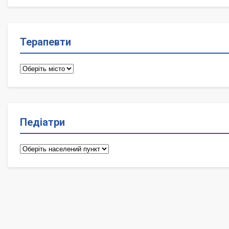
лікарі
Терапевти
Терапевти
Педіатри
Педіатри