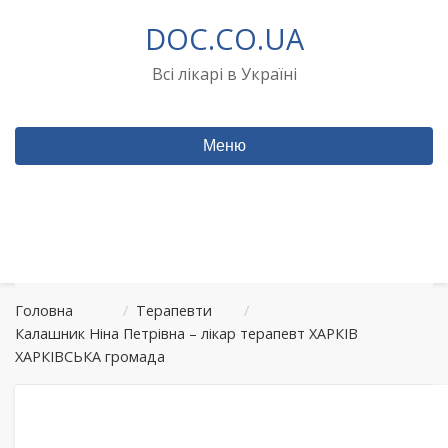
Перейти
DOC.CO.UA
до
вмісту
Всі лікарі в Україні
Меню
Головна
/
Терапевти
/
Калашник Ніна Петрівна – лікар терапевт ХАРКІВ
ХАРКІВСЬКА громада