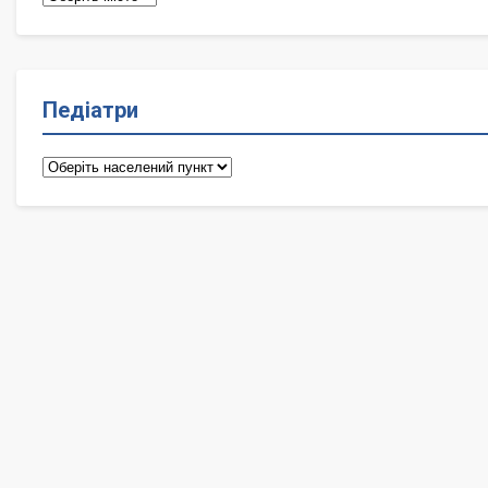
Педіатри
Педіатри