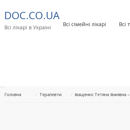
Перейти
до
DOC.CO.UA
вмісту
Всі сімейні лікарі
Всі 
Всі лікарі в Україні
Головна
/
Терапевти
/
Іващенко Тетяна Іванівна