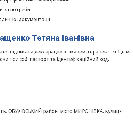
в за потреби
едичної документації
ващенко Тетяна Іванівна
ідно підписати декларацію з лікарем-терапевтом. Це м
чи при собі паспорт та ідентифікаційний код.
сть, ОБУХІВСЬКИЙ район, місто МИРОНІВКА, вулиця