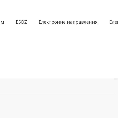
ем
ESOZ
Електронне направлення
Еле