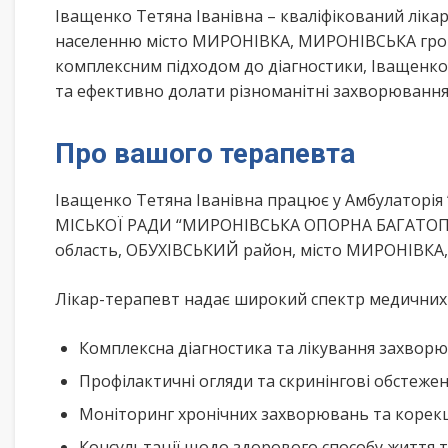
Іващенко Тетяна Іванівна – кваліфікований лік
населенню місто МИРОНІВКА, МИРОНІВСЬКА грома
комплексним підходом до діагностики, Іващенко
та ефективно долати різноманітні захворювання
Про вашого терапевта
Іващенко Тетяна Іванівна працює у Амбулаторі
МІСЬКОЇ РАДИ “МИРОНІВСЬКА ОПОРНА БАГАТОПР
область, ОБУХІВСЬКИЙ район, місто МИРОНІВКА,
Лікар-терапевт надає широкий спектр медичних п
Комплексна діагностика та лікування захворю
Профілактичні огляди та скринінгові обстеже
Моніторинг хронічних захворювань та корекц
Консультації щодо здорового способу життя 