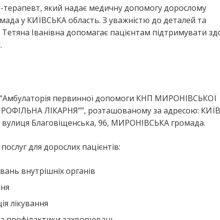
ар-терапевт, який надає медичну допомогу дорослому
да у КИЇВСЬКА область. З уважністю до деталей та
 Тетяна Іванівна допомагає пацієнтам підтримувати зд
.
я “Амбулаторія первинної допомоги КНП МИРОНІВСЬКОЇ
ОФІЛЬНА ЛІКАРНЯ””, розташованому за адресою: КИЇ
 вулиця Благовіщенська, 96, МИРОНІВСЬКА громада.
ослуг для дорослих пацієнтів:
вань внутрішніх органів
ння
ія лікування
та профілактики захворювань