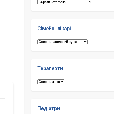
Категорії
Сімейні лікарі
Сімейні
лікарі
Терапевти
Терапевти
Педіатри