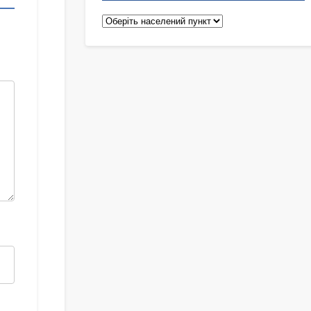
Педіатри