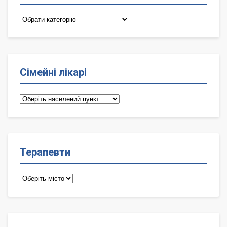
Категорії
Сімейні лікарі
Сімейні
лікарі
Терапевти
Терапевти