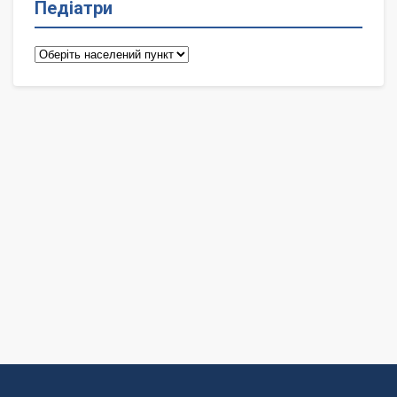
Педіатри
Педіатри