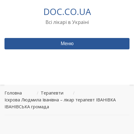
Перейти
DOC.CO.UA
до
вмісту
Всі лікарі в Україні
Меню
Головна
/
Терапевти
/
Іскрова Людмила Іванівна – лікар терапевт ІВАНІВКА
ІВАНІВСЬКА громада