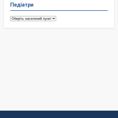
Педіатри
Педіатри