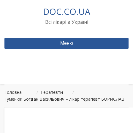
Перейти
DOC.CO.UA
до
вмісту
Всі лікарі в Україні
Меню
Головна
/
Терапевти
/
Гуменюк Богдан Васильович – лікар терапевт БОРИСЛАВ