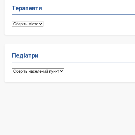
Терапевти
Терапевти
Педіатри
Педіатри