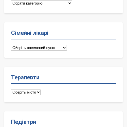
Категорії
Сімейні лікарі
Сімейні
лікарі
Терапевти
Терапевти
Педіатри