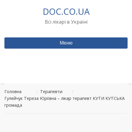
Перейти
DOC.CO.UA
до
вмісту
Всі лікарі в Україні
Меню
Головна
/
Терапевти
/
Гулейчук Тереза Юріївна – лікар терапевт КУТИ КУТСЬКА
громада