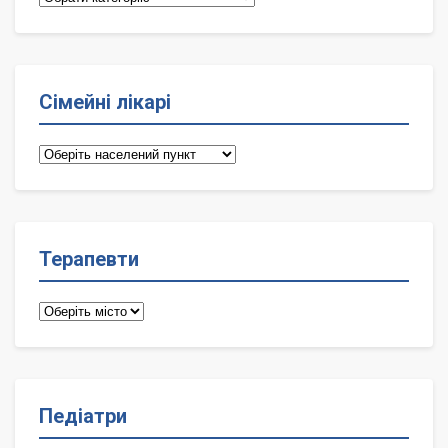
Сімейні лікарі
Сімейні
лікарі
Терапевти
Терапевти
Педіатри