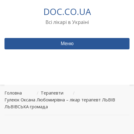
Перейти
DOC.CO.UA
до
вмісту
Всі лікарі в Україні
Меню
Головна
/
Терапевти
/
Гулеюк Оксана Любомирівна – лікар терапевт ЛЬВІВ
ЛЬВІВСЬКА громада