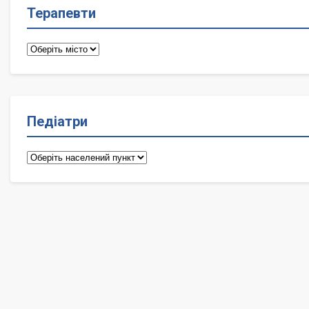
Терапевти
Терапевти
Педіатри
Педіатри