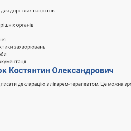
для дорослих пацієнтів:
рішніх органів
ння
актики захворювань
еби
окументації
юк Костянтин Олександрович
ідписати декларацію з лікарем-терапевтом. Це можна з