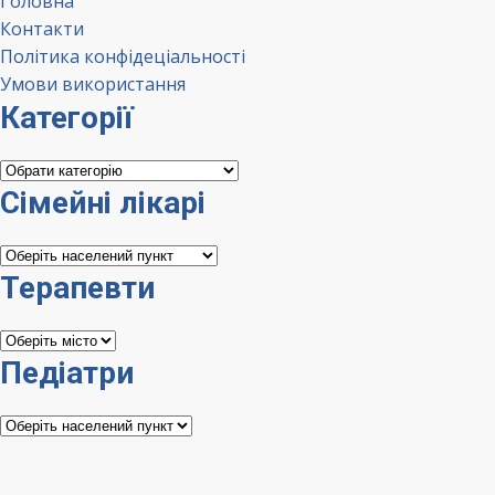
Головна
Контакти
Політика конфідеціальності
Умови використання
Категорії
Категорії
Сімейні лікарі
Сімейні
лікарі
Терапевти
Терапевти
Педіатри
Педіатри