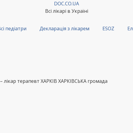
DOC.CO.UA
Всі лікарі в Україні
сі педіатри
Декларація з лікарем
ESOZ
Ел
– лікар терапевт ХАРКІВ ХАРКІВСЬКА громада