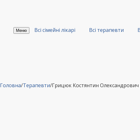
Перейти
до
вмісту
Всі сімейні лікарі
Всі терапевти
В
Меню
Головна
/
Терапевти
/
Грицюк Костянтин Олександрович 