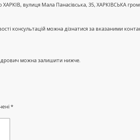
то ХАРКІВ, вулиця Мала Панасівська, 35, ХАРКІВСЬКА гро
сті консультацій можна дізнатися за вказаними контак
андрович можна залишити нижче.
чені *