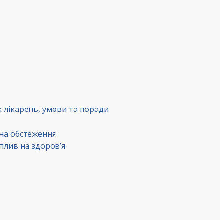
к лікарень, умови та поради
 на обстеження
вплив на здоров’я
в