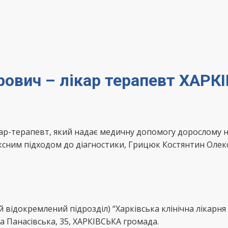
ович – лікар терапевт ХАРК
ар-терапевт, який надає медичну допомогу дорослому н
ексним підходом до діагностики, Грицюк Костянтин Оле
 відокремлений підрозділ) “Харківська клінічна лікарн
а Панасівська, 35, ХАРКІВСЬКА громада.