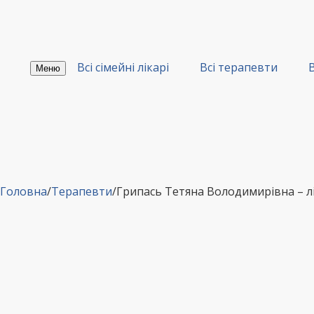
Перейти
до
вмісту
Всі сімейні лікарі
Всі терапевти
В
Меню
Головна
/
Терапевти
/
Грипась Тетяна Володимирівна – л