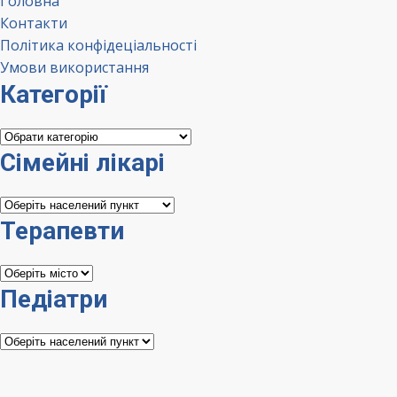
Головна
Контакти
Політика конфідеціальності
Умови використання
Категорії
Категорії
Сімейні лікарі
Сімейні
лікарі
Терапевти
Терапевти
Педіатри
Педіатри