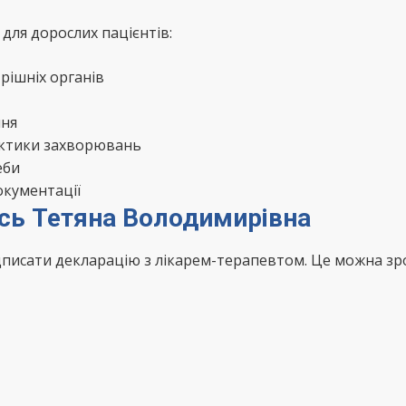
для дорослих пацієнтів:
рішніх органів
ння
актики захворювань
еби
окументації
ась Тетяна Володимирівна
ідписати декларацію з лікарем-терапевтом. Це можна з