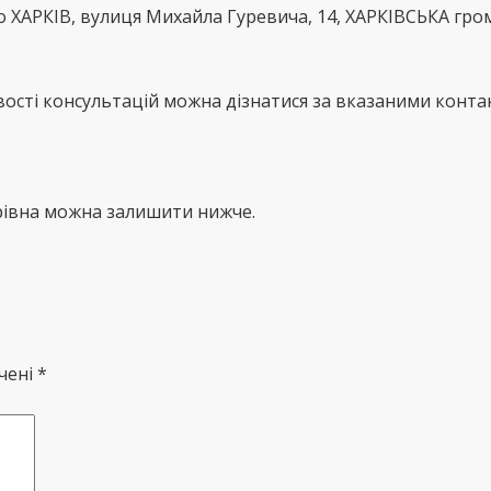
то ХАРКІВ, вулиця Михайла Гуревича, 14, ХАРКІВСЬКА гро
сті консультацій можна дізнатися за вказаними контак
рівна можна залишити нижче.
чені *