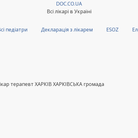
DOC.CO.UA
Всі лікарі в Україні
сі педіатри
Декларація з лікарем
ESOZ
Ел
ікар терапевт ХАРКІВ ХАРКІВСЬКА громада