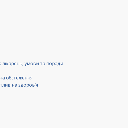
к лікарень, умови та поради
 на обстеження
вплив на здоров’я
в