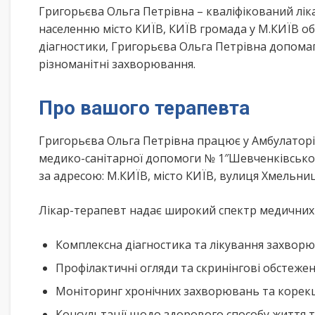
Григорьєва Ольга Петрівна – кваліфікований лі
населенню місто КИЇВ, КИЇВ громада у М.КИЇВ об
діагностики, Григорьєва Ольга Петрівна допома
різноманітні захворювання.
Про вашого терапевта
Григорьєва Ольга Петрівна працює у Амбулатор
медико-санітарної допомоги № 1″Шевченківсько
за адресою: М.КИЇВ, місто КИЇВ, вулиця Хмельниц
Лікар-терапевт надає широкий спектр медичних п
Комплексна діагностика та лікування захворю
Профілактичні огляди та скринінгові обстеже
Моніторинг хронічних захворювань та корекц
Консультації щодо здорового способу життя 