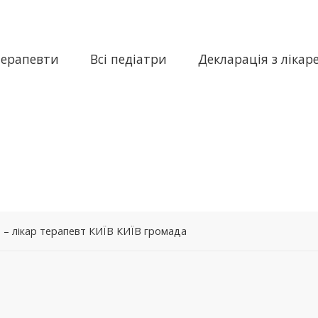
терапевти
Всі педіатри
Декларація з лікар
 – лікар терапевт КИЇВ КИЇВ громада