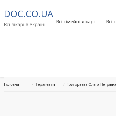
Перейти
до
DOC.CO.UA
вмісту
Всі сімейні лікарі
Всі 
Всі лікарі в Україні
Головна
/
Терапевти
/
Григорьєва Ольга Петрівна