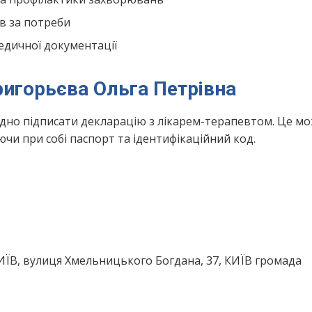
в за потреби
едичної документації
ригорьєва Ольга Петрівна
ідно підписати декларацію з лікарем-терапевтом. Це м
чи при собі паспорт та ідентифікаційний код.
КИЇВ, вулиця Хмельницького Богдана, 37, КИЇВ громада