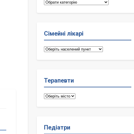
Категорії
Сімейні лікарі
Сімейні
лікарі
Терапевти
Терапевти
Педіатри