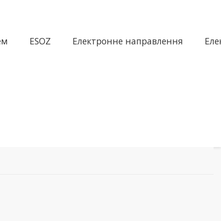
ем
ESOZ
Електронне направлення
Еле