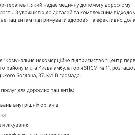
кар-терапевт, який надає медичну допомогу дорослому
ласть. З уважністю до деталей та комплексним підходо
гає пацієнтам підтримувати здоров’я та ефективно дол
ія “Комунальне некомерційне підприємство “Центр пер
го району міста Києва амбулаторія ЗПСМ № 1”, розташ
ького Богдана, 37, КИЇВ громада.
ослуг для дорослих пацієнтів:
вань внутрішніх органів
ння
ія лікування
та профілактики захворювань