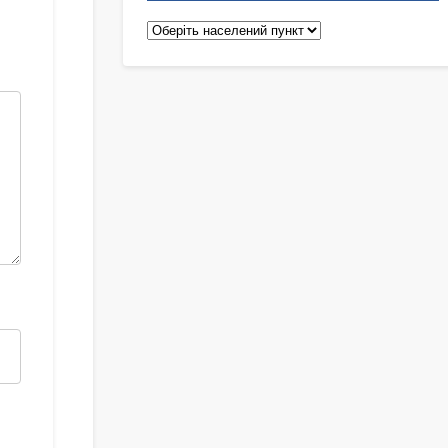
Педіатри