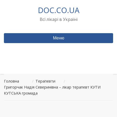
Перейти
DOC.CO.UA
до
вмісту
Всі лікарі в Україні
Меню
Головна
/
Терапевти
/
Григорчак Надія Северинівна – лікар терапевт КУТИ
КУТСЬКА громада