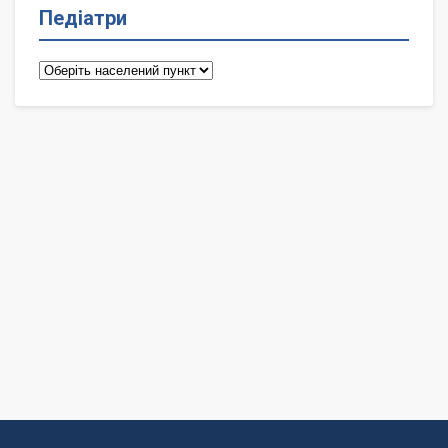
Педіатри
Педіатри