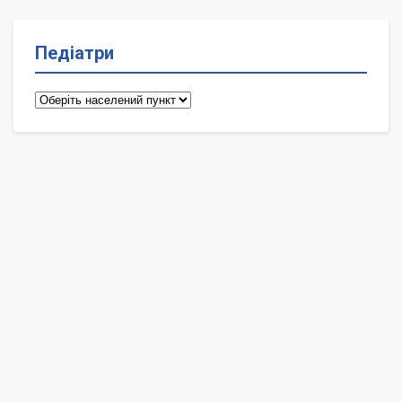
Педіатри
Педіатри