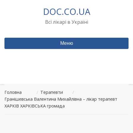
Перейти
DOC.CO.UA
до
вмісту
Всі лікарі в Україні
Меню
Головна
/
Терапевти
/
Гранішевська Валентина Михайлівна – лікар терапевт
ХАРКІВ ХАРКІВСЬКА громада