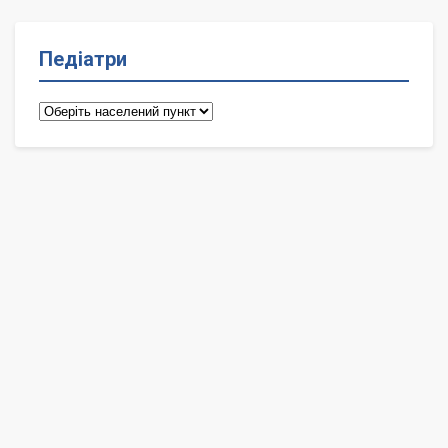
Педіатри
Педіатри