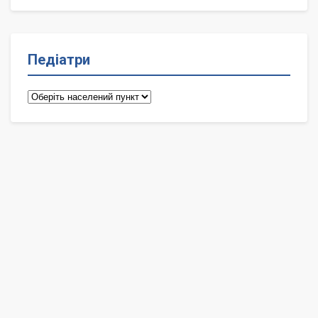
Педіатри
Педіатри