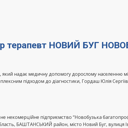
кар терапевт НОВИЙ БУГ НОВ
вт, який надає медичну допомогу дорослому населенню
лексним підходом до діагностики, Гордаш Юлія Сергіїв
не некомерційне підприємство “Новобузька багатопрофі
ласть, БАШТАНСЬКИЙ район, місто Новий Буг, вулиця Ів