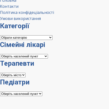
Головна
Контакти
Політика конфідеціальності
Умови використання
Категорії
Категорії
Сімейні лікарі
Сімейні
лікарі
Терапевти
Терапевти
Педіатри
Педіатри