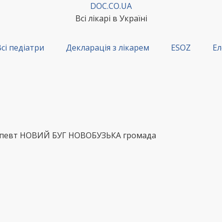
DOC.CO.UA
Всі лікарі в Україні
сі педіатри
Декларація з лікарем
ESOZ
Ел
ерапевт НОВИЙ БУГ НОВОБУЗЬКА громада