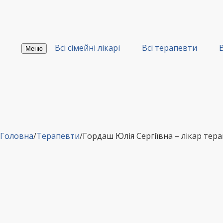
Перейти
до
вмісту
Всі сімейні лікарі
Всі терапевти
В
Меню
Головна
/
Терапевти
/
Гордаш Юлія Сергіївна – лікар т