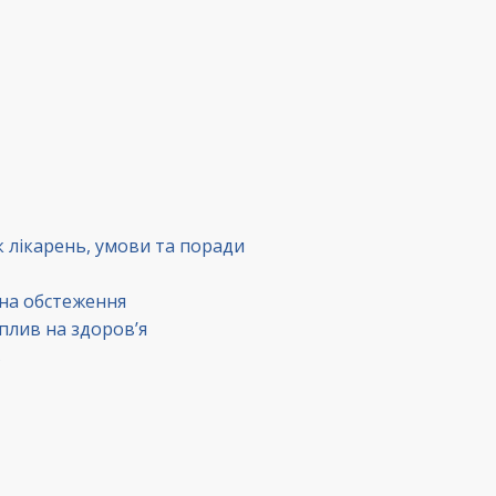
к лікарень, умови та поради
 на обстеження
вплив на здоров’я
в