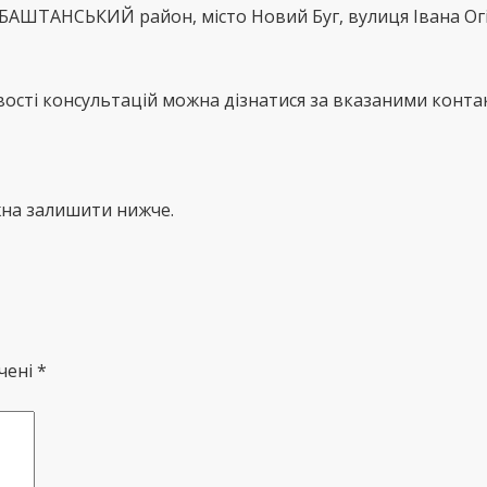
БАШТАНСЬКИЙ район, місто Новий Буг, вулиця Івана Ог
сті консультацій можна дізнатися за вказаними контак
жна залишити нижче.
чені *