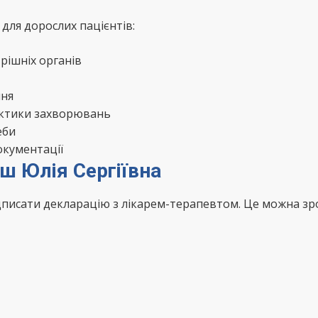
для дорослих пацієнтів:
рішніх органів
ння
актики захворювань
еби
окументації
ш Юлія Сергіївна
ідписати декларацію з лікарем-терапевтом. Це можна з