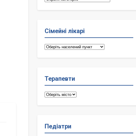
Сімейні лікарі
Сімейні
лікарі
Терапевти
Терапевти
Педіатри