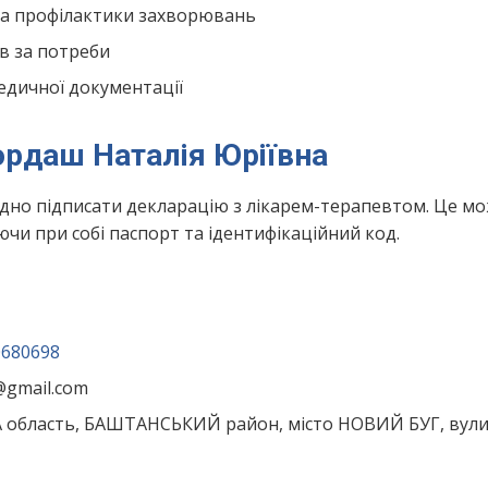
та профілактики захворювань
в за потреби
едичної документації
ордаш Наталія Юріївна
ідно підписати декларацію з лікарем-терапевтом. Це м
чи при собі паспорт та ідентифікаційний код.
0680698
1@gmail.com
 область, БАШТАНСЬКИЙ район, місто НОВИЙ БУГ, вул