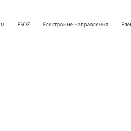
ем
ESOZ
Електронне направлення
Еле