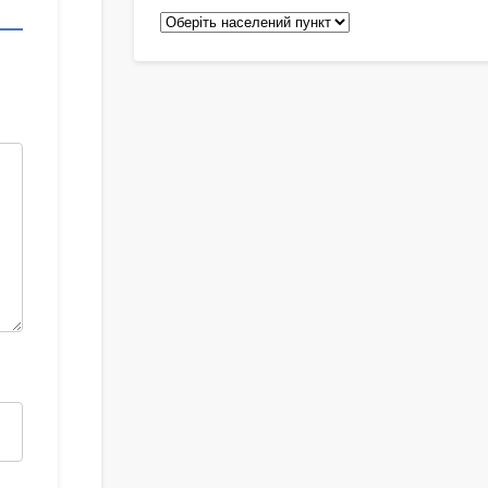
Педіатри