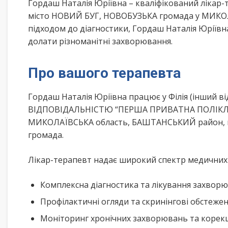
Гордаш Наталія Юріївна – кваліфікований лікар
місто НОВИЙ БУГ, НОВОБУЗЬКА громада у МИКОЛА
підходом до діагностики, Гордаш Наталія Юріїв
долати різноманітні захворювання.
Про вашого терапевта
Гордаш Наталія Юріївна працює у Філія (інший
ВІДПОВІДАЛЬНІСТЮ “ПЕРША ПРИВАТНА ПОЛІКЛІНІ
МИКОЛАЇВСЬКА область, БАШТАНСЬКИЙ район, мі
громада.
Лікар-терапевт надає широкий спектр медичних п
Комплексна діагностика та лікування захворю
Профілактичні огляди та скринінгові обстеже
Моніторинг хронічних захворювань та корекц