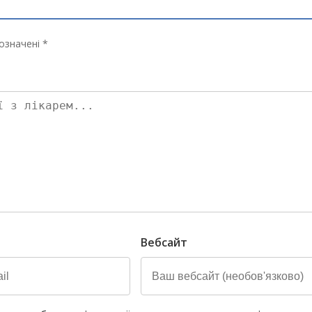
означені *
Вебсайт