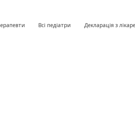
терапевти
Всі педіатри
Декларація з лікар