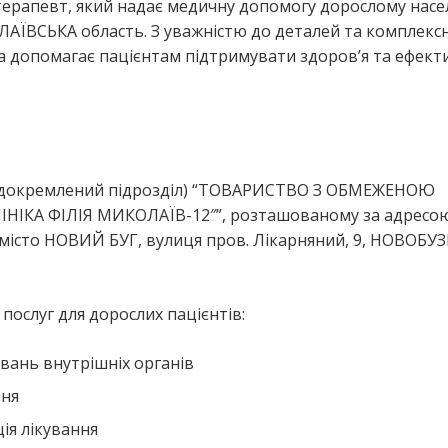
-терапевт, який надає медичну допомогу дорослому нас
ЇВСЬКА область. З уважністю до деталей та комплекс
на допомагає пацієнтам підтримувати здоров’я та ефект
 відокремлений підрозділ) “ТОВАРИСТВО З ОБМЕЖЕНОЮ
КА ФІЛІЯ МИКОЛАЇВ-12″”, розташованому за адресою
сто НОВИЙ БУГ, вулиця пров. Лікарняний, 9, НОВОБУ
ослуг для дорослих пацієнтів:
вань внутрішніх органів
ння
ія лікування