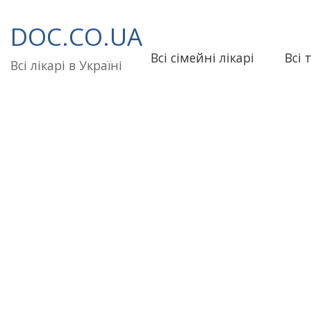
Перейти
до
DOC.CO.UA
вмісту
Всі сімейні лікарі
Всі 
Всі лікарі в Україні