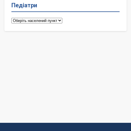
Педіатри
Педіатри