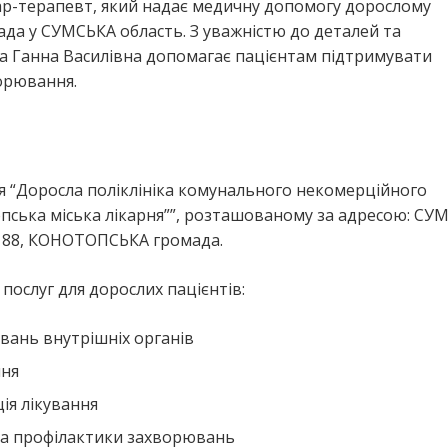
кар-терапевт, який надає медичну допомогу дорослому
 у СУМСЬКА область. З уважністю до деталей та
а Ганна Василівна допомагає пацієнтам підтримувати
ворювання.
я “Доросла поліклініка комунального некомерційного
опська міська лікарня””, розташованому за адресою: СУ
а, 88, КОНОТОПСЬКА громада.
ослуг для дорослих пацієнтів:
вань внутрішніх органів
ння
ія лікування
та профілактики захворювань