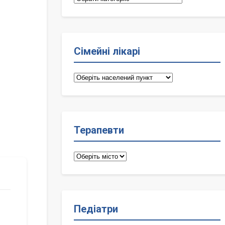
Сімейні лікарі
Сімейні
лікарі
Терапевти
Терапевти
Педіатри