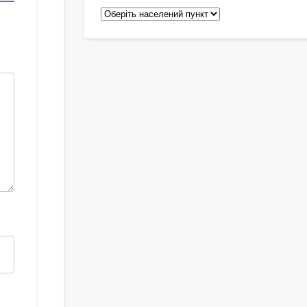
Педіатри