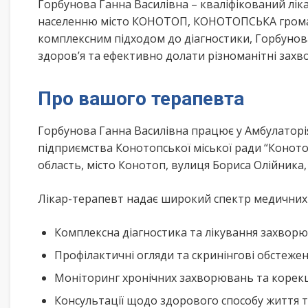
Горбунова Ганна Василівна – кваліфікований лі
населенню місто КОНОТОП, КОНОТОПСЬКА громада
комплексним підходом до діагностики, Горбунов
здоров’я та ефективно долати різноманітні зах
Про вашого терапевта
Горбунова Ганна Василівна працює у Амбулаторі
підприємства Конотопської міської ради “Конот
область, місто Конотоп, вулиця Бориса Олійник
Лікар-терапевт надає широкий спектр медичних п
Комплексна діагностика та лікування захворю
Профілактичні огляди та скринінгові обстеже
Моніторинг хронічних захворювань та корекц
Консультації щодо здорового способу життя 