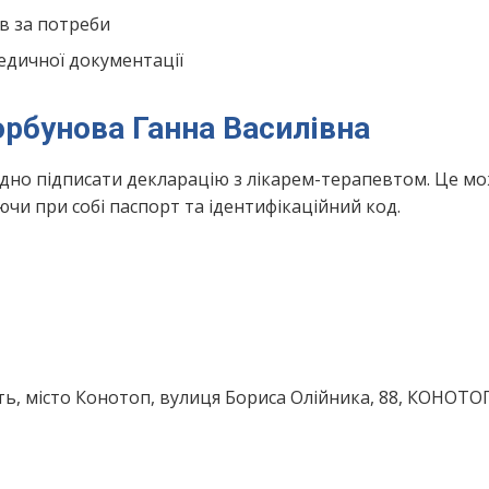
в за потреби
едичної документації
орбунова Ганна Василівна
ідно підписати декларацію з лікарем-терапевтом. Це м
чи при собі паспорт та ідентифікаційний код.
ть, місто Конотоп, вулиця Бориса Олійника, 88, КОНОТ