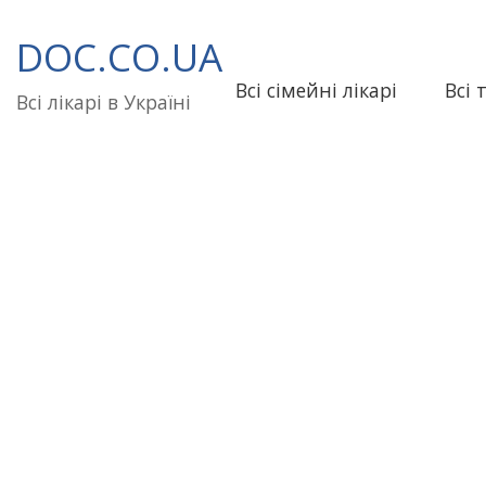
Перейти
до
DOC.CO.UA
вмісту
Всі сімейні лікарі
Всі 
Всі лікарі в Україні