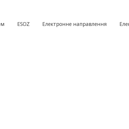
ем
ESOZ
Електронне направлення
Еле