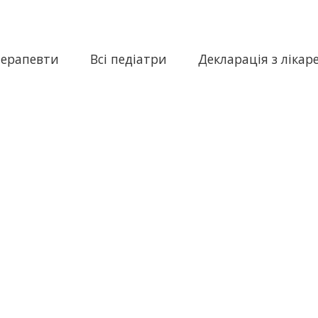
терапевти
Всі педіатри
Декларація з лікар