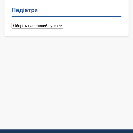
Педіатри
Педіатри