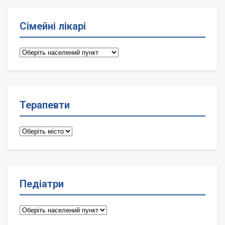
Сімейні лікарі
Сімейні
лікарі
Терапевти
Терапевти
Педіатри
Педіатри