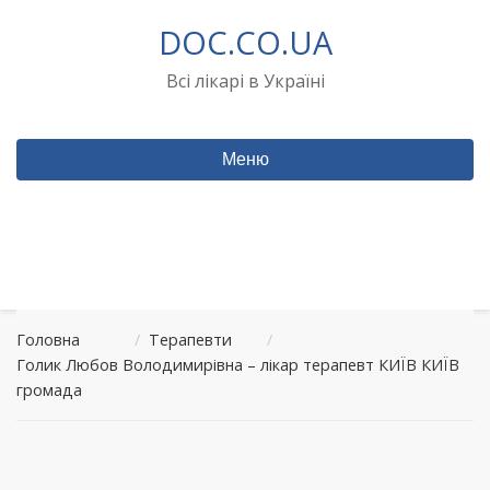
Перейти
DOC.CO.UA
до
вмісту
Всі лікарі в Україні
Меню
Головна
/
Терапевти
/
Голик Любов Володимирівна – лікар терапевт КИЇВ КИЇВ
громада