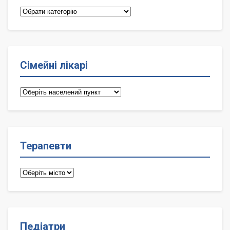
Категорії
Сімейні лікарі
Сімейні
лікарі
Терапевти
Терапевти
Педіатри