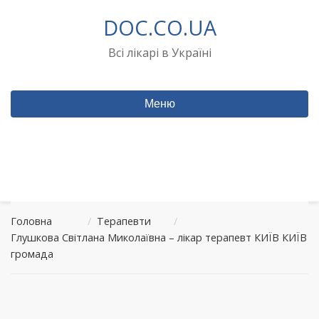
Перейти
DOC.CO.UA
до
вмісту
Всі лікарі в Україні
Меню
Головна
/
Терапевти
/
Глушкова Світлана Миколаївна – лікар терапевт КИЇВ КИЇВ
громада