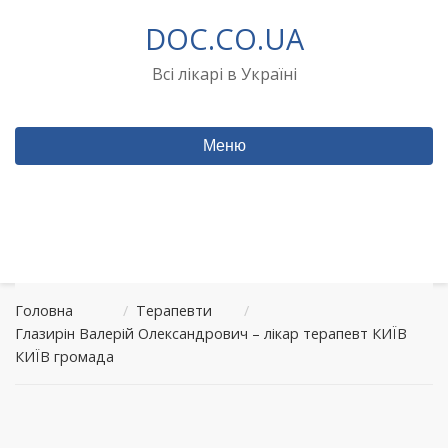
Перейти
DOC.CO.UA
до
вмісту
Всі лікарі в Україні
Меню
Головна
/
Терапевти
/
Глазирін Валерій Олександрович – лікар терапевт КИЇВ
КИЇВ громада