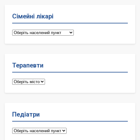
Сімейні лікарі
Сімейні
лікарі
Терапевти
Терапевти
Педіатри
Педіатри