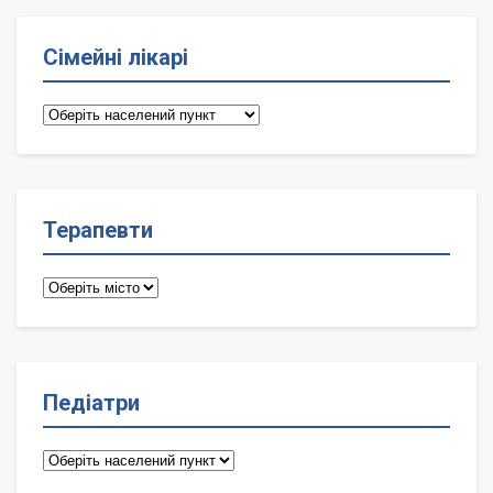
Сімейні лікарі
Сімейні
лікарі
Терапевти
Терапевти
Педіатри
Педіатри