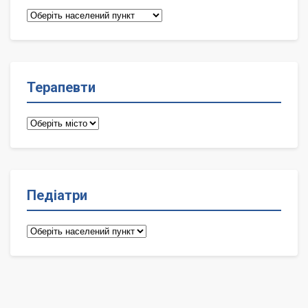
Сімейні
лікарі
Терапевти
Терапевти
Педіатри
Педіатри