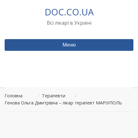
Перейти
DOC.CO.UA
до
вмісту
Всі лікарі в Україні
Меню
Головна
/
Терапевти
/
Генова Ольга Дмитрівна – лікар терапевт МАРІУПОЛЬ