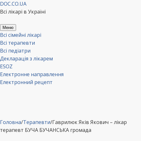
Перейти
DOC.CO.UA
до
Всі лікарі в Україні
вмісту
Меню
Всі сімейні лікарі
Всі терапевти
Всі педіатри
Декларація з лікарем
ESOZ
Електронне направлення
Електронний рецепт
Головна
/
Терапевти
/
Гаврилюк Яків Якович – лікар
терапевт БУЧА БУЧАНСЬКА громада