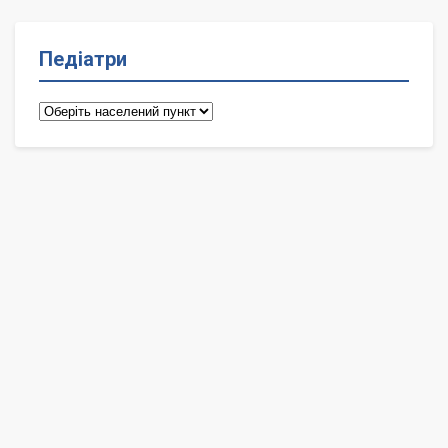
Педіатри
Педіатри