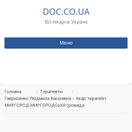
Перейти
DOC.CO.UA
до
вмісту
Всі лікарі в Україні
Меню
Головна
/
Терапевти
/
Гавриленко Людмила Василівна – лікар терапевт
МИРГОРОД МИРГОРОДСЬКА громада