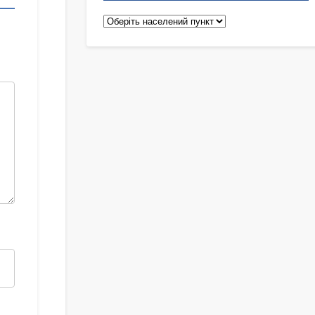
Педіатри