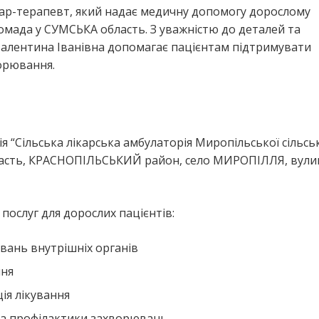
кар-терапевт, який надає медичну допомогу дорослому
ада у СУМСЬКА область. З уважністю до деталей та
Валентина Іванівна допомагає пацієнтам підтримувати
ворювання.
 “Сільська лікарська амбулаторія Миропільської сільсь
ласть, КРАСНОПІЛЬСЬКИЙ район, село МИРОПІЛЛЯ, вули
ослуг для дорослих пацієнтів:
вань внутрішніх органів
ння
ія лікування
та профілактики захворювань