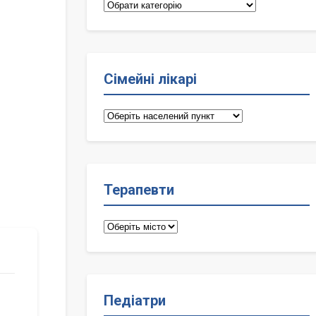
Категорії
Сімейні лікарі
Сімейні
лікарі
Терапевти
Терапевти
Педіатри