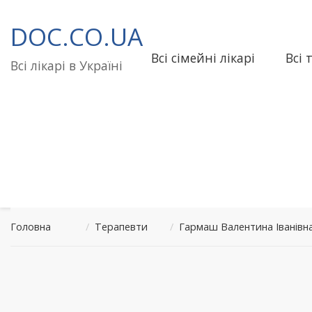
Перейти
до
DOC.CO.UA
вмісту
Всі сімейні лікарі
Всі 
Всі лікарі в Україні
Головна
/
Терапевти
/
Гармаш Валентина Іванів