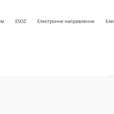
ем
ESOZ
Електронне направлення
Еле