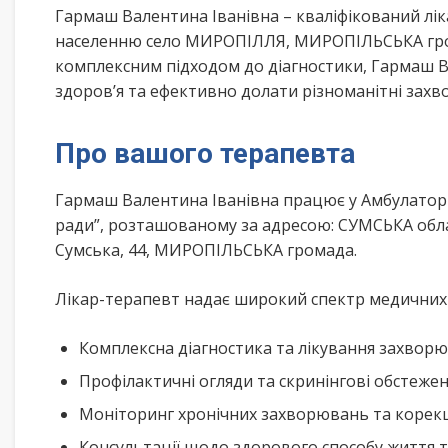
Гармаш Валентина Іванівна – кваліфікований лі
населенню село МИРОПІЛЛЯ, МИРОПІЛЬСЬКА гром
комплексним підходом до діагностики, Гармаш 
здоров’я та ефективно долати різноманітні зах
Про вашого терапевта
Гармаш Валентина Іванівна працює у Амбулаторія
ради”, розташованому за адресою: СУМСЬКА об
Сумська, 44, МИРОПІЛЬСЬКА громада.
Лікар-терапевт надає широкий спектр медичних п
Комплексна діагностика та лікування захворю
Профілактичні огляди та скринінгові обстеже
Моніторинг хронічних захворювань та корекц
Консультації щодо здорового способу життя 