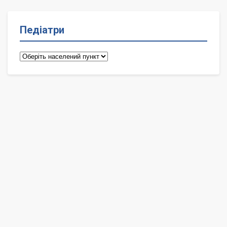
Педіатри
Педіатри