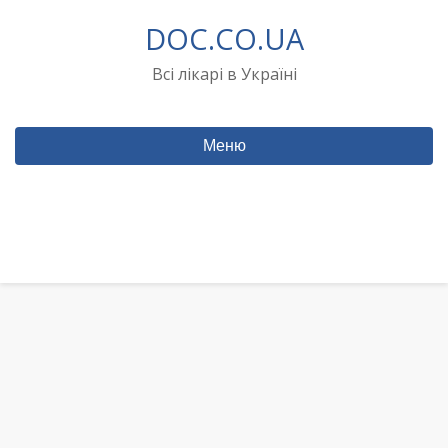
Перейти
DOC.CO.UA
до
вмісту
Всі лікарі в Україні
Меню