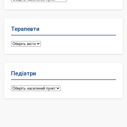
лікарі
Терапевти
Терапевти
Педіатри
Педіатри