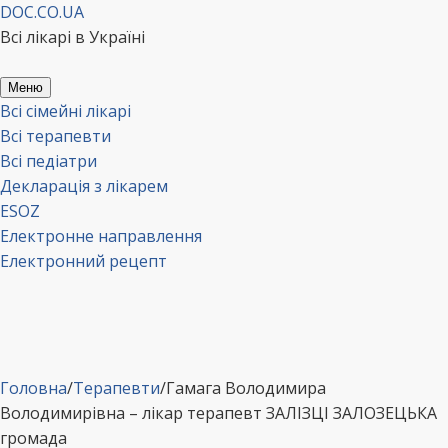
Перейти
DOC.CO.UA
до
Всі лікарі в Україні
вмісту
Меню
Всі сімейні лікарі
Всі терапевти
Всі педіатри
Декларація з лікарем
ESOZ
Електронне направлення
Електронний рецепт
Головна
/
Терапевти
/
Гамага Володимира
Володимирівна – лікар терапевт ЗАЛІЗЦІ ЗАЛОЗЕЦЬКА
громада