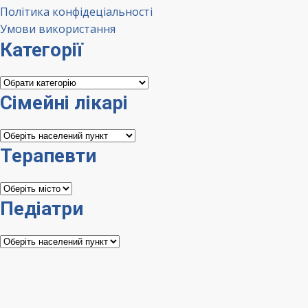
Політика конфідеціальності
Умови використання
Категорії
Категорії
Сімейні лікарі
Сімейні
лікарі
Терапевти
Терапевти
Педіатри
Педіатри