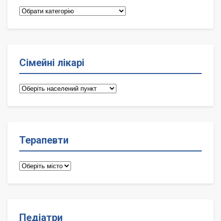
Категорії
Сімейні лікарі
Сімейні
лікарі
Терапевти
Терапевти
Педіатри