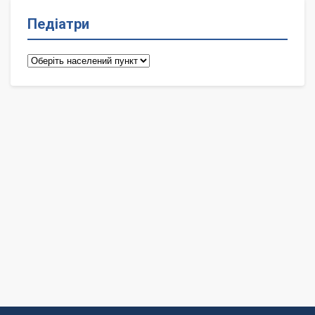
Педіатри
Педіатри