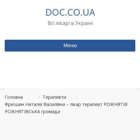
Перейти
DOC.CO.UA
до
вмісту
Всі лікарі в Україні
Меню
Головна
/
Терапевти
/
Фреїшин Наталія Василівна – лікар терапевт РОЖНЯТІВ
РОЖНЯТІВСЬКА громада