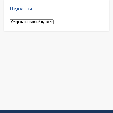
Педіатри
Педіатри