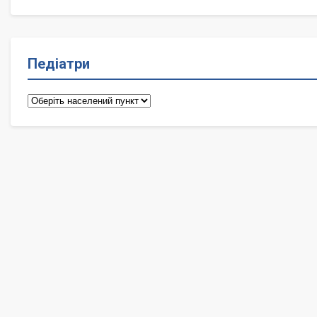
Педіатри
Педіатри