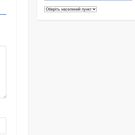
Педіатри