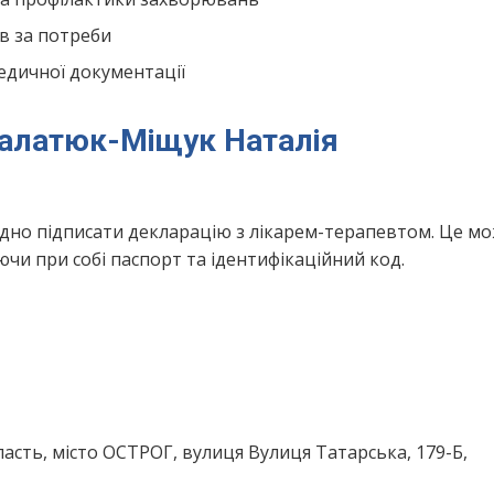
в за потреби
едичної документації
Фалатюк-Міщук Наталія
ідно підписати декларацію з лікарем-терапевтом. Це м
чи при собі паспорт та ідентифікаційний код.
асть, місто ОСТРОГ, вулиця Вулиця Татарська, 179-Б,