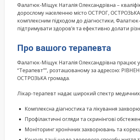
Фалатюк-Міщук Наталія Олександрівна – кваліфі
дорослому населенню місто ОСТРОГ, ОСТРОЗЬКА г
комплексним підходом до діагностики, Фалатюк
підтримувати здоров’я та ефективно долати різ
Про вашого терапевта
Фалатюк-Міщук Наталія Олександрівна працює у Ф
“Терапевт””, розташованому за адресою: РІВНЕНС
ОСТРОЗЬКА громада.
Лікар-терапевт надає широкий спектр медичних п
Комплексна діагностика та лікування захворю
Профілактичні огляди та скринінгові обстеже
Моніторинг хронічних захворювань та корекц
Консультації щодо здорового способу життя 