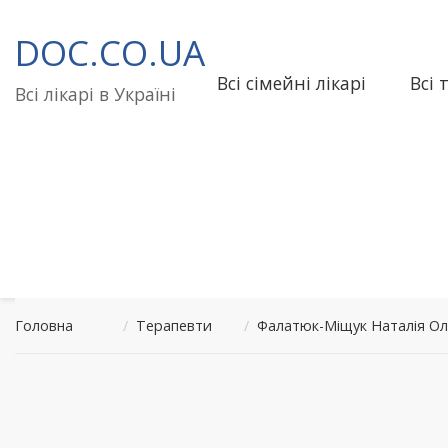
Перейти
до
DOC.CO.UA
вмісту
Всі сімейні лікарі
Всі 
Всі лікарі в Україні
Головна
/
Терапевти
/
Фалатюк-Міщук Наталія Ол