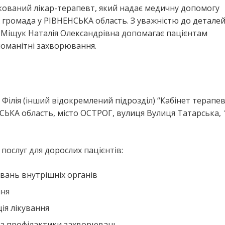
кований лікар-терапевт, який надає медичну допомогу
ромада у РІВНЕНСЬКА область. З уважністю до деталей
-Міщук Наталія Олександрівна допомагає пацієнтам
номанітні захворювання.
ілія (інший відокремлений підрозділ) “Кабінет терапев
ЬКА область, місто ОСТРОГ, вулиця Вулиця Татарська, 
ослуг для дорослих пацієнтів:
вань внутрішніх органів
ння
ія лікування
та профілактики захворювань