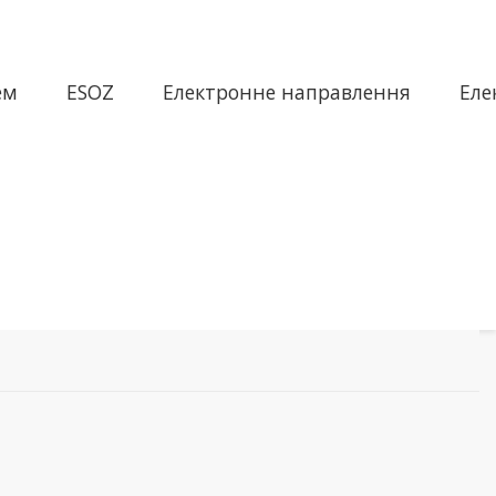
ем
ESOZ
Електронне направлення
Еле