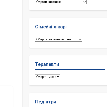
Категорії
Сімейні лікарі
Сімейні
лікарі
Терапевти
Терапевти
Педіатри