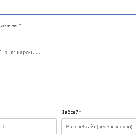
означені *
Вебсайт