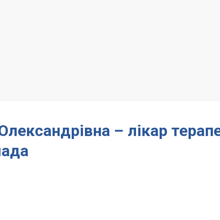
лександрівна – лікар терап
мада