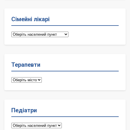
Сімейні лікарі
Сімейні
лікарі
Терапевти
Терапевти
Педіатри
Педіатри