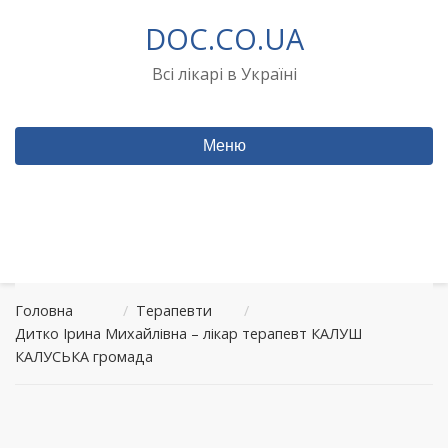
Перейти
DOC.CO.UA
до
вмісту
Всі лікарі в Україні
Меню
Головна
/
Терапевти
/
Дитко Ірина Михайлівна – лікар терапевт КАЛУШ
КАЛУСЬКА громада