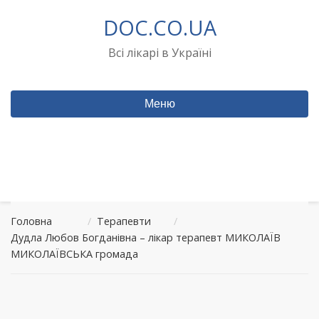
Перейти
DOC.CO.UA
до
вмісту
Всі лікарі в Україні
Меню
Головна
/
Терапевти
/
Дудла Любов Богданівна – лікар терапевт МИКОЛАЇВ
МИКОЛАЇВСЬКА громада