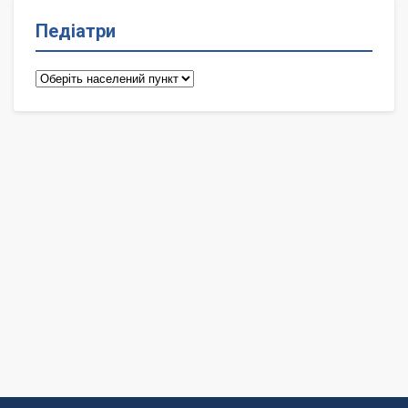
Педіатри
Педіатри