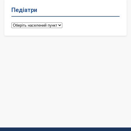
Педіатри
Педіатри