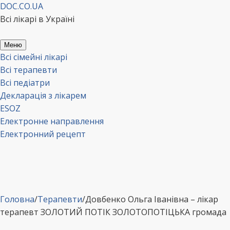
Перейти
DOC.CO.UA
до
Всі лікарі в Україні
вмісту
Меню
Всі сімейні лікарі
Всі терапевти
Всі педіатри
Декларація з лікарем
ESOZ
Електронне направлення
Електронний рецепт
Головна
/
Терапевти
/
Довбенко Ольга Іванівна – лікар
терапевт ЗОЛОТИЙ ПОТІК ЗОЛОТОПОТІЦЬКА громада