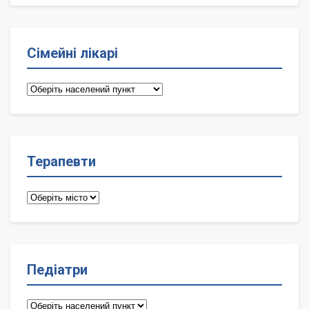
Сімейні лікарі
Сімейні
лікарі
Терапевти
Терапевти
Педіатри
Педіатри