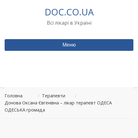
Перейти
DOC.CO.UA
до
вмісту
Всі лікарі в Україні
Меню
Головна
/
Терапевти
/
Донова Оксана Євгенівна – лікар терапевт ОДЕСА
ОДЕСЬКА громада