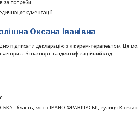
в за потреби
едичної документації
олішна Оксана Іванівна
ідно підписати декларацію з лікарем-терапевтом. Це м
чи при собі паспорт та ідентифікаційний код.
om
СЬКА область, місто ІВАНО-ФРАНКІВСЬК, вулиця Вовчин