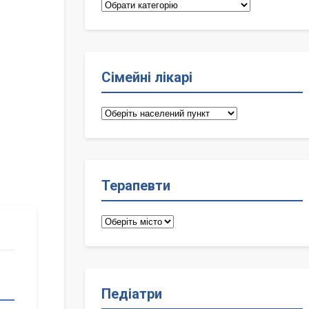
Категорії
Сімейні лікарі
Сімейні
лікарі
Терапевти
Терапевти
Педіатри