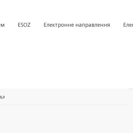
ем
ESOZ
Електронне направлення
Еле
ада