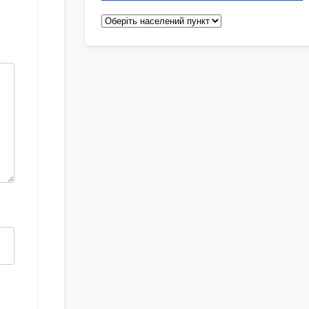
Педіатри