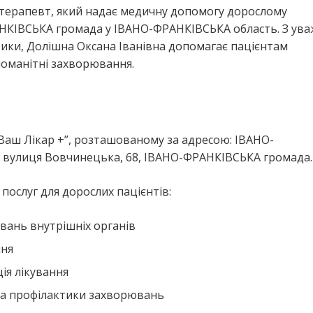
р-терапевт, який надає медичну допомогу дорослому
КІВСЬКА громада у ІВАНО-ФРАНКІВСЬКА область. З ува
тики, Долішна Оксана Іванівна допомагає пацієнтам
номанітні захворювання.
Ваш Лікар +”, розташованому за адресою: ІВАНО-
 вулиця Вовчинецька, 68, ІВАНО-ФРАНКІВСЬКА громада.
ослуг для дорослих пацієнтів:
вань внутрішніх органів
ння
ія лікування
та профілактики захворювань