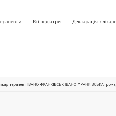
терапевти
Всі педіатри
Декларація з лікар
– лікар терапевт ІВАНО-ФРАНКІВСЬК ІВАНО-ФРАНКІВСЬКА гром