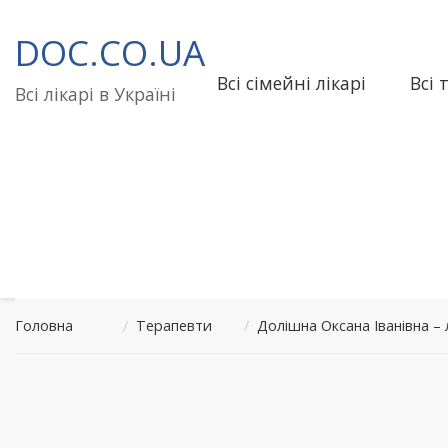
Перейти
до
DOC.CO.UA
вмісту
Всі сімейні лікарі
Всі 
Всі лікарі в Україні
Головна
/
Терапевти
/
Долішна Оксана Іванівна 