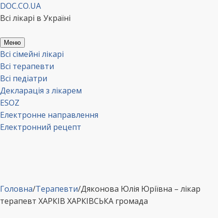
Перейти
DOC.CO.UA
до
Всі лікарі в Україні
вмісту
Меню
Всі сімейні лікарі
Всі терапевти
Всі педіатри
Декларація з лікарем
ESOZ
Електронне направлення
Електронний рецепт
Головна
/
Терапевти
/
Дяконова Юлія Юріївна – лікар
терапевт ХАРКІВ ХАРКІВСЬКА громада