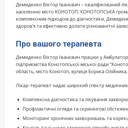
Демиденко Віктор Іванович – кваліфікований лі
населенню місто КОНОТОП, КОНОТОПСЬКА громада
комплексним підходом до діагностики, Демиден
здоров’я та ефективно долати різноманітні зах
Про вашого терапевта
Демиденко Віктор Іванович працює у Амбулаторі
підприємства Конотопської міської ради “Конот
область, місто Конотоп, вулиця Бориса Олійник
Лікар-терапевт надає широкий спектр медичних п
Комплексна діагностика та лікування захворю
Профілактичні огляди та скринінгові обстеже
Моніторинг хронічних захворювань та корекц
Консультації щодо здорового способу життя 