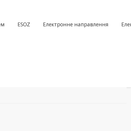
ем
ESOZ
Електронне направлення
Еле