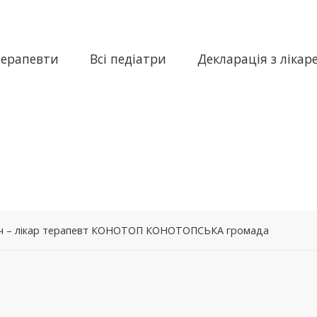
терапевти
Всі педіатри
Декларація з лікар
ич – лікар терапевт КОНОТОП КОНОТОПСЬКА громада