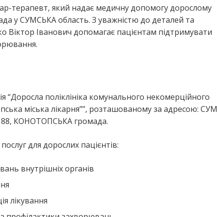
кар-терапевт, який надає медичну допомогу дорослому
 у СУМСЬКА область. З уважністю до деталей та
ко Віктор Іванович допомагає пацієнтам підтримувати
ворювання.
я “Доросла поліклініка комунального некомерційного
опська міська лікарня””, розташованому за адресою: СУ
а, 88, КОНОТОПСЬКА громада.
ослуг для дорослих пацієнтів:
вань внутрішніх органів
ння
ія лікування
та профілактики захворювань