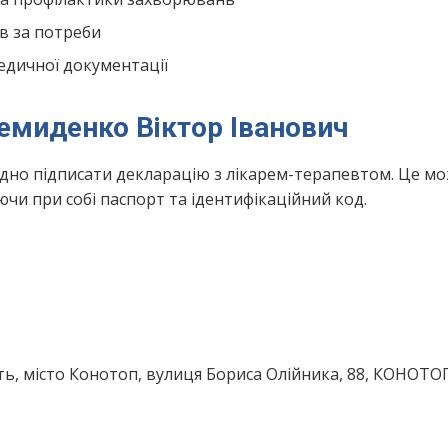
в за потреби
едичної документації
емиденко Віктор Іванович
ідно підписати декларацію з лікарем-терапевтом. Це м
чи при собі паспорт та ідентифікаційний код.
ть, місто Конотоп, вулиця Бориса Олійника, 88, КОНОТ