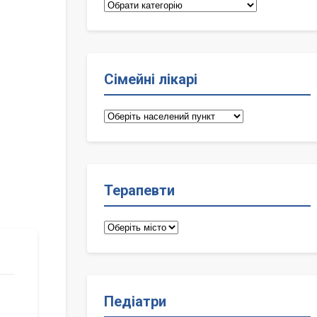
Категорії
Сімейні лікарі
Сімейні
лікарі
Терапевти
Терапевти
Педіатри