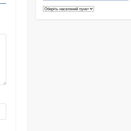
Педіатри