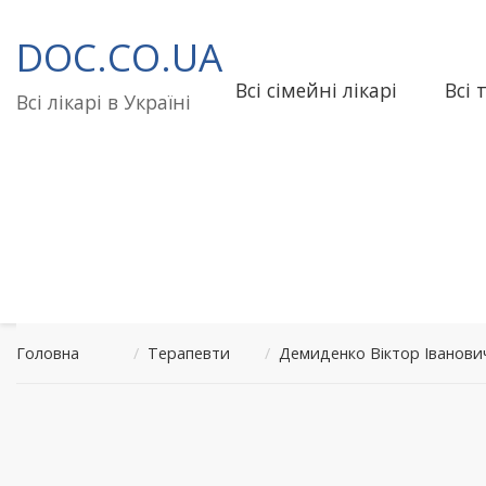
Перейти
до
DOC.CO.UA
вмісту
Всі сімейні лікарі
Всі 
Всі лікарі в Україні
Головна
/
Терапевти
/
Демиденко Віктор Іванов