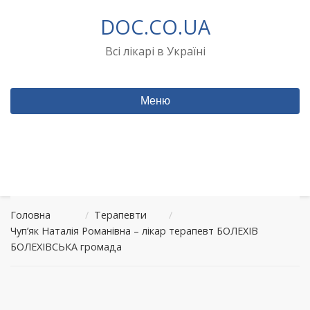
Перейти
DOC.CO.UA
до
вмісту
Всі лікарі в Україні
Меню
Головна
/
Терапевти
/
Чуп’як Наталія Романівна – лікар терапевт БОЛЕХІВ
БОЛЕХІВСЬКА громада