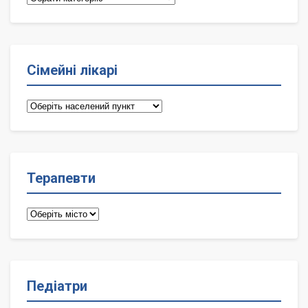
Сімейні лікарі
Сімейні
лікарі
Терапевти
Терапевти
Педіатри