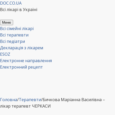
Перейти
DOC.CO.UA
до
Всі лікарі в Україні
вмісту
Меню
Всі сімейні лікарі
Всі терапевти
Всі педіатри
Декларація з лікарем
ESOZ
Електронне направлення
Електронний рецепт
Головна
/
Терапевти
/
Бичкова Маріанна Василівна –
лікар терапевт ЧЕРКАСИ