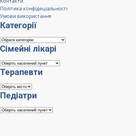
Контакти
Політика конфідеціальності
Умови використання
Категорії
Категорії
Сімейні лікарі
Сімейні
лікарі
Терапевти
Терапевти
Педіатри
Педіатри