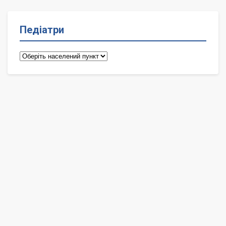
Педіатри
Педіатри