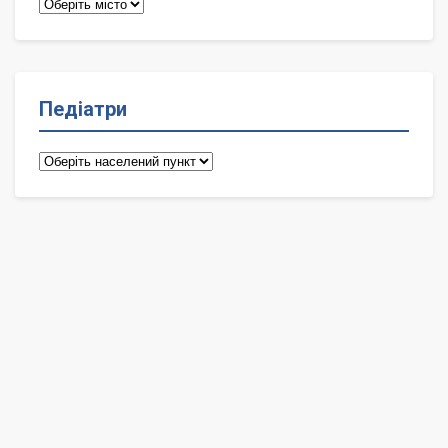
Терапевти
Педіатри
Педіатри