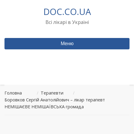
Перейти
DOC.CO.UA
до
вмісту
Всі лікарі в Україні
Меню
Головна
/
Терапевти
/
Боровков Сергій Анатолійович – лікар терапевт
НЕМІШАЄВЕ НЕМІШАЇВСЬКА громада