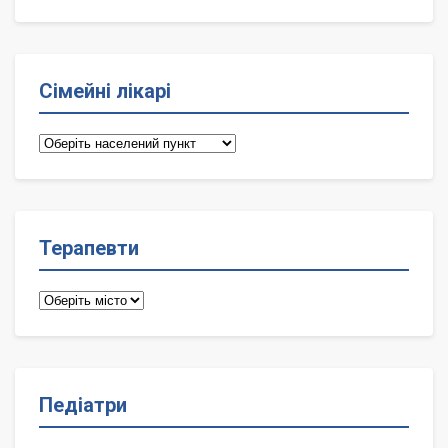
Сімейні лікарі
Сімейні
лікарі
Терапевти
Терапевти
Педіатри